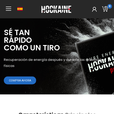
0
SÉ TAN
RÁPIDO
HOCKAINE
DISPARA A GOL
COMO UN TIRO
POWER
Está cargado con los recursos naturales de energía
Booster de energía para deportistas
Recuperación de energía después y durante las actividades
físicas
COMPRA AHORA
COMPRA AHORA
COMPRA AHORA