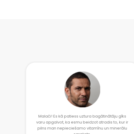
Malači! Es kā patiess uztura bagātinātāju gīks
varu apgalvot, ka esmu beidzot atradis to, kur ir
pilns man nepieciešamo vitamīnu un minerālu