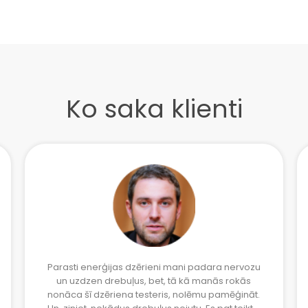
Ko saka klienti
Parasti enerģijas dzērieni mani padara nervozu
un uzdzen drebuļus, bet, tā kā manās rokās
nonāca šī dzēriena testeris, nolēmu pamēģināt.