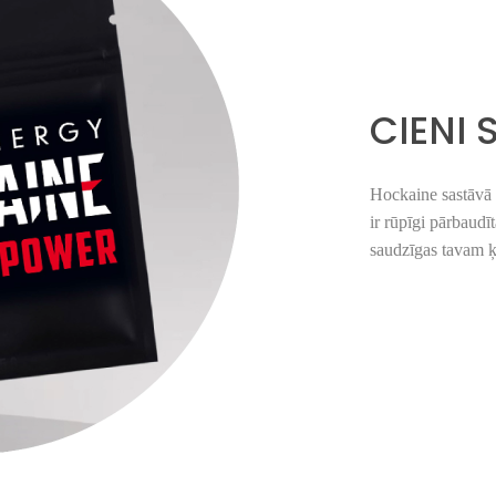
CIENI
Hockaine sastāvā i
ir rūpī
gi p
ā
rbaud
ī
saudzīgas tavam 