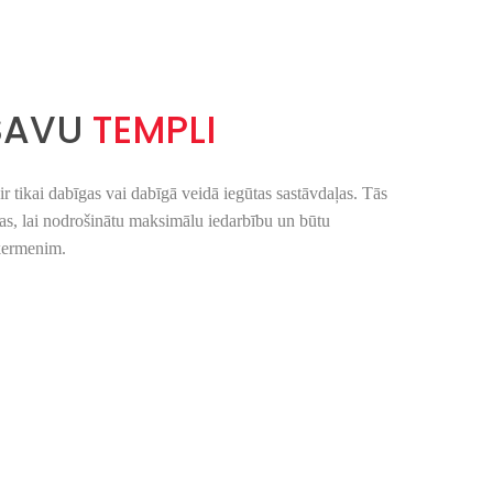
 SAVU
TEMPLI
r tikai
dab
īgas
vai dab
īgā
veid
ā iegūtas sastāvdaļas. Tās
tas, lai nodro
šinātu maksimā
lu iedarb
ību un būtu
ķermenim.