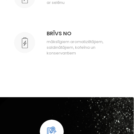
ar selēnu
BRĪVS NO
mākslīgiem aromatizētājiem,
saldinātājiem, kofeīna un
konservantiem