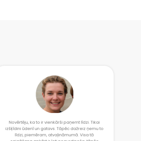
Novērtēju, ka to ir vienkārši paņemt līdzi. Tikai
izšķīdini ūdenī un gatavs. Tāpēc dažreiz ņemu to
pašp
līdzi, piemēram, atvaļināmumā. Visa tā
treni