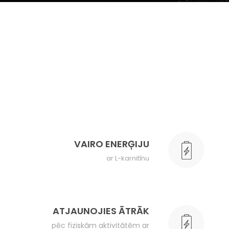
VAIRO ENERĢIJU
ar L-karnitīnu
ATJAUNOJIES ĀTRĀK
pēc fiziskām aktivitātēm ar