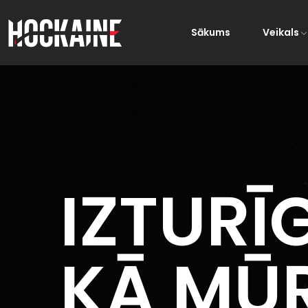
Sākums
Veikals