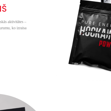
ŅŠ
skās aktivitā
tes
–
urumu, ko izraisa