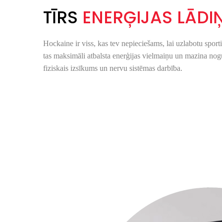
TĪRS
ENERĢIJAS LĀDI
Hockaine ir viss, kas tev nepieciešams, lai uzlabotu sporti
tas maksimāli atbalsta enerģijas vielmaiņu un mazina nog
fiziskais izsī
kums un nervu sist
ēmas darbība.