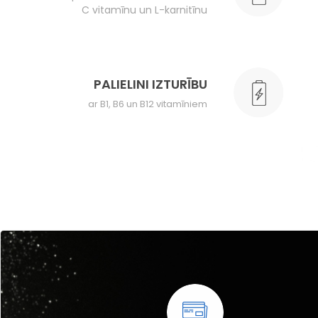
C vitamīnu un L-karnitīnu
PALIELINI IZTURĪBU
ar B1, B6 un B12 vitamīniem