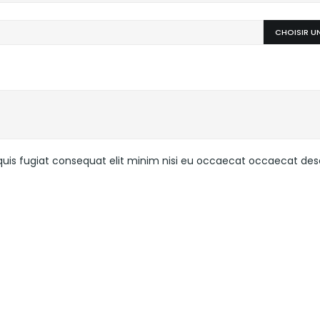
CHOISIR UN
uis fugiat consequat elit minim nisi eu occaecat occaecat deser