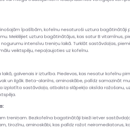
ielinošajām īpašībām, kofeīnu nesaturoši uztura bagātinātāji
umu. Meklējiet uztura bagātinātājus, kas satur B vitamīnus, p
r nogurumu intensīvu treniņu laikā. Turklāt sastāvdaļas, piemē
ālu veiktspēju, nepaļaujoties uz kofeīnu.
laikā, galvenais ir izturība. Piedevas, kas nesatur kofeīnu pi
sīvak un ilgāk. Beta-alanīns, aminoskābe, palīdz samazināt mu
na izplatīta sastāvdaļa, atbalsta slāpekļa oksīda ražošanu, 
ktspēja.
a:
vam treniņam. Bezkofeīna bagatinātāji bieži ietver sastāvdaļa
 tirozīnu, aminoskābi, kas palīdz ražot neiromediatorus, kas i