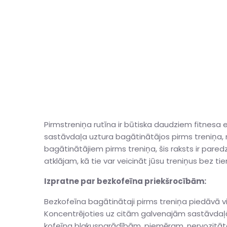
Pirmstreniņa rutīna ir būtiska daudziem fitnesa e
sastāvdaļa uztura bagātinātājos pirms treniņa, ne
bagātinātājiem pirms treniņa, šis raksts ir par
atklājam, kā tie var veicināt jūsu treniņus bez ti
Izpratne par bezkofeīna priekšrocībām:
Bezkofeīna bagātinātaji pirms treniņa piedāvā virkn
Koncentrējoties uz citām galvenajām sastāvdaļā
kofeīna blakusparādībām, piemēram, nervozitāte