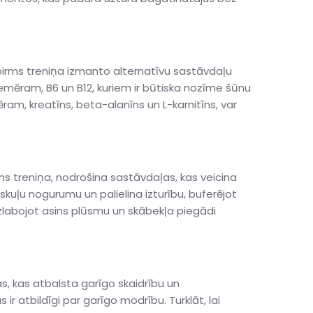
 pirms treniņa izmanto alternatīvu sastāvdaļu
iemēram, B6 un B12, kuriem ir būtiska nozīme šūnu
ram, kreatīns, beta-alanīns un L-karnitīns, var
rms treniņa, nodrošina sastāvdaļas, kas veicina
skuļu nogurumu un palielina izturību, buferējot
uzlabojot asins plūsmu un skābekļa piegādi
s, kas atbalsta garīgo skaidrību un
r atbildīgi par garīgo modrību. Turklāt, lai