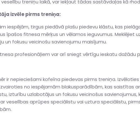
 veselību treniņu laikā, var iekļaut tādas sastāvdaļas kā rhod
ja izvēle pirms treniņa:
 iespējām, tirgus piedāvā plašu piedevu klāstu, kas pielāg
vus īpašos fitnesa mērķus un vēlamos ieguvumus. Meklējiet uz
tāju un fokusu veicinošu savienojumu maisījumu.
itnesa profesionāļiem var arī sniegt vērtīgu ieskatu dažādu p
r ir nepieciešami kofeīna piedevas pirms treniņa. Izvēloties 
s izvairoties no iespējamām blakusparādībām, kas saistītas ar
tu, izturību uzlabotājus un fokusu veicinošus savienojumus, k
ar veselības aprūpes speciālistu vai uztura speciālistu, pirms
ībām.