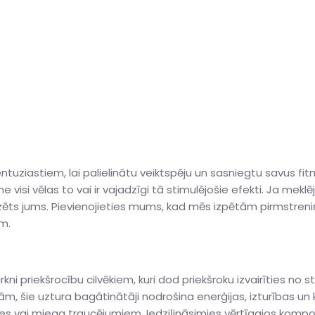
ntuziastiem, lai palielinātu veiktspēju un sasniegtu savus fit
 visi vēlas to vai ir vajadzīgi tā stimulējošie efekti. Ja mekl
edzēts jums. Pievienojieties mums, kad mēs izpētām pirmstren
em.
i priekšrocību cilvēkiem, kuri dod priekšroku izvairīties no st
m, šie uztura bagātinātāji nodrošina enerģijas, izturības 
s vai miega traucējumiem. Iedziļināsimies vērtīgajos komp