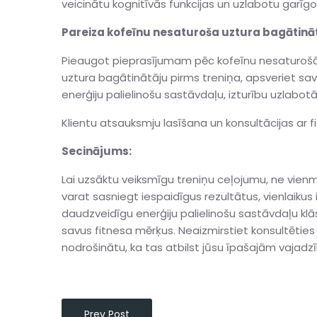
veicinātu kognitīvās funkcijas un uzlabotu garīgo
Pareiza kofeīnu nesaturoša uztura bagātinātā
Pieaugot pieprasījumam pēc kofeīnu nesaturošām
uztura bagātinātāju pirms treniņa, apsveriet sa
enerģiju palielinošu sastāvdaļu, izturību uzlabo
Klientu atsauksmju lasīšana un konsultācijas ar f
Secinājums:
Lai uzsāktu veiksmīgu treniņu ceļojumu, ne vienmē
varat sasniegt iespaidīgus rezultātus, vienlaiku
daudzveidīgu enerģiju palielinošu sastāvdaļu klās
savus fitnesa mērķus. Neaizmirstiet konsultēties 
nodrošinātu, ka tas atbilst jūsu īpašajām vajadz
Prev Post