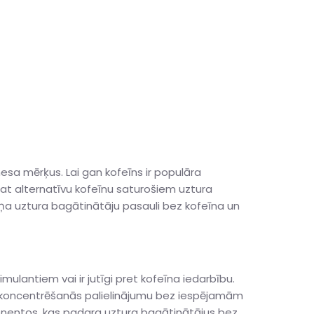
nesa mērķus. Lai gan kofeīns ir populāra
ējat alternatīvu kofeīnu saturošiem uztura
iņa uztura bagātinātāju pasauli bez kofeīna un
imulantiem vai ir jutīgi pret kofeīna iedarbību.
un koncentrēšanās palielinājumu bez iespējamām
onentos, kas padara uztura bagātinātājus bez