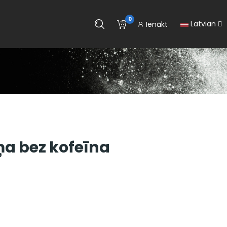
0
Latvian
Ienākt
ņa bez kofeīna