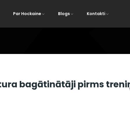
Par Hockaine
Blogs
Kontakti
Mājas
All Post
ura bagātinātāji pirms treni