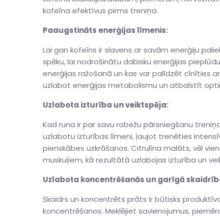
kofeīna efektīvus pirms treniņa.
Paaugstināts enerģijas līmenis:
Lai gan kofeīns ir slavens ar savām enerģiju pal
spēku, lai nodrošinātu dabisku enerģijas pieplūd
enerģijas ražošanā un kas var palīdzēt cīnīties a
uzlabot enerģijas metabolismu un atbalstīt optim
Uzlabota izturība un veiktspēja:
Kad runa ir par savu robežu pārsniegšanu treniņa 
uzlabotu izturības līmeni, ļaujot trenēties inten
pienskābes uzkrāšanos. Citrulīna malāts, vēl vie
muskuļiem, kā rezultātā uzlabojas izturība un vei
Uzlabota koncentrēšanās un garīgā skaidrīb
Skaidrs un koncentrēts prāts ir būtisks produktī
koncentrēšanos. Meklējiet savienojumus, piemēram,