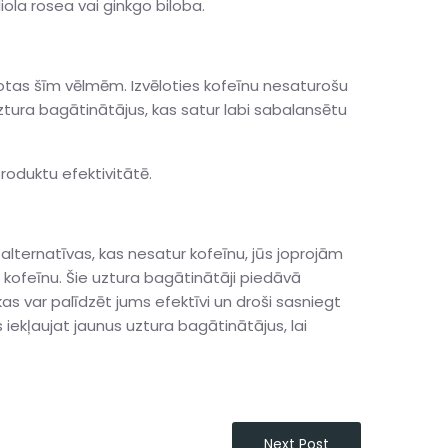
iola rosea vai ginkgo biloba.
otas šīm vēlmēm. Izvēloties kofeīnu nesaturošu
tura bagātinātājus, kas satur labi sabalansētu
roduktu efektivitātē.
alternatīvas, kas nesatur kofeīnu, jūs joprojām
 kofeīnu. Šie uztura bagātinātāji piedāvā
as var palīdzēt jums efektīvi un droši sasniegt
 iekļaujat jaunus uztura bagātinātājus, lai
Next Post